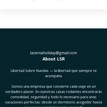
totalmente equipadas para que
viajes a tu ritmo. Nuestra flota
combina comodidad, funcionalidad
y seguridad, ideal tanto para
escapadas cortas como para viajes
largos. Elige tu vehículo, reserva
fácilmente y disfruta de la libertad
de moverte sin límites.
lazeniaholiday@gmail.com
About LSR
Libertad Sobre Ruedas — la libertad que siempre te
acompaña
Somos una empresa que convierte cada viaje en un
verdadero placer. En nuestras casas rodantes encontrarás
comodidad, seguridad y todo lo necesario para unas
vacaciones perfectas: desde un dormitorio acogedor hasta