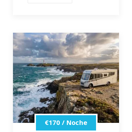
€
170
/ Noche